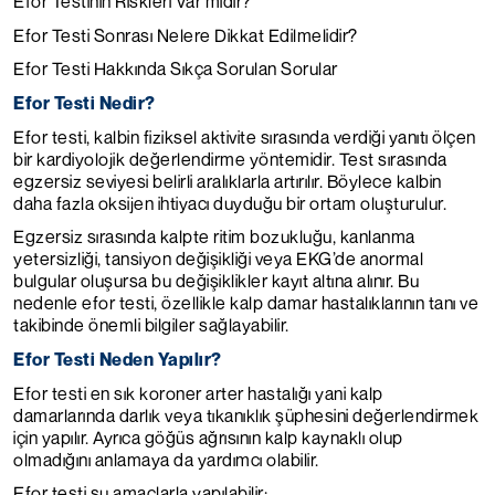
Efor Testinin Riskleri Var mıdır?
Efor Testi Sonrası Nelere Dikkat Edilmelidir?
Efor Testi Hakkında Sıkça Sorulan Sorular
Efor Testi Nedir?
Efor testi, kalbin fiziksel aktivite sırasında verdiği yanıtı ölçen
bir kardiyolojik değerlendirme yöntemidir. Test sırasında
egzersiz seviyesi belirli aralıklarla artırılır. Böylece kalbin
daha fazla oksijen ihtiyacı duyduğu bir ortam oluşturulur.
Egzersiz sırasında kalpte ritim bozukluğu, kanlanma
yetersizliği, tansiyon değişikliği veya EKG’de anormal
bulgular oluşursa bu değişiklikler kayıt altına alınır. Bu
nedenle efor testi, özellikle kalp damar hastalıklarının tanı ve
takibinde önemli bilgiler sağlayabilir.
Efor Testi Neden Yapılır?
Efor testi en sık koroner arter hastalığı yani kalp
damarlarında darlık veya tıkanıklık şüphesini değerlendirmek
için yapılır. Ayrıca göğüs ağrısının kalp kaynaklı olup
olmadığını anlamaya da yardımcı olabilir.
Efor testi şu amaçlarla yapılabilir: