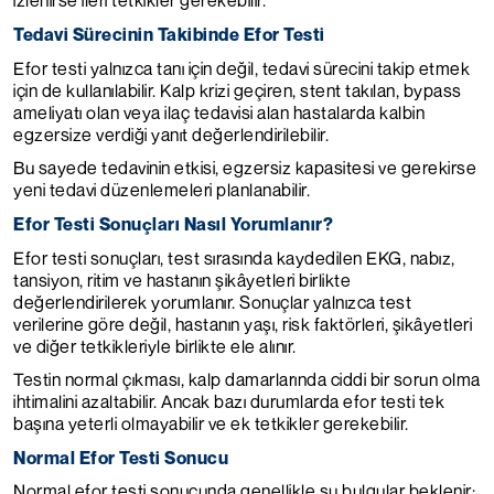
izlenirse ileri tetkikler gerekebilir.
Tedavi Sürecinin Takibinde Efor Testi
Efor testi yalnızca tanı için değil, tedavi sürecini takip etmek
için de kullanılabilir. Kalp krizi geçiren, stent takılan, bypass
ameliyatı olan veya ilaç tedavisi alan hastalarda kalbin
egzersize verdiği yanıt değerlendirilebilir.
Bu sayede tedavinin etkisi, egzersiz kapasitesi ve gerekirse
yeni tedavi düzenlemeleri planlanabilir.
Efor Testi Sonuçları Nasıl Yorumlanır?
Efor testi sonuçları, test sırasında kaydedilen EKG, nabız,
tansiyon, ritim ve hastanın şikâyetleri birlikte
değerlendirilerek yorumlanır. Sonuçlar yalnızca test
verilerine göre değil, hastanın yaşı, risk faktörleri, şikâyetleri
ve diğer tetkikleriyle birlikte ele alınır.
Testin normal çıkması, kalp damarlarında ciddi bir sorun olma
ihtimalini azaltabilir. Ancak bazı durumlarda efor testi tek
başına yeterli olmayabilir ve ek tetkikler gerekebilir.
Normal Efor Testi Sonucu
Normal efor testi sonucunda genellikle şu bulgular beklenir: