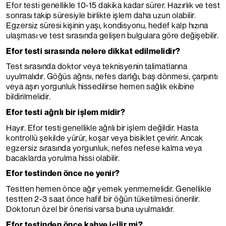
Efor testi genellikle 10-15 dakika kadar sürer. Hazırlık ve test
sonrası takip süresiyle birlikte işlem daha uzun olabilir.
Egzersiz süresi kişinin yaşı, kondisyonu, hedef kalp hızına
ulaşması ve test sırasında gelişen bulgulara göre değişebilir.
Efor testi sırasında nelere dikkat edilmelidir?
Test sırasında doktor veya teknisyenin talimatlarına
uyulmalıdır. Göğüs ağrısı, nefes darlığı, baş dönmesi, çarpıntı
veya aşırı yorgunluk hissedilirse hemen sağlık ekibine
bildirilmelidir.
Efor testi ağrılı bir işlem midir?
Hayır. Efor testi genellikle ağrılı bir işlem değildir. Hasta
kontrollü şekilde yürür, koşar veya bisiklet çevirir. Ancak
egzersiz sırasında yorgunluk, nefes nefese kalma veya
bacaklarda yorulma hissi olabilir.
Efor testinden önce ne yenir?
Testten hemen önce ağır yemek yenmemelidir. Genellikle
testten 2-3 saat önce hafif bir öğün tüketilmesi önerilir.
Doktorun özel bir önerisi varsa buna uyulmalıdır.
Efor testinden önce kahve içilir mi?