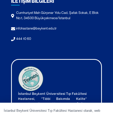
İLETİŞİM BİLGİLERİ
Cumhuriyet Mah Gürpınar Yolu Cad, Şafak Sokak, E Blok
No:1, 34500 Büyükçekmece/İstanbul
infohastane@beykent.edu.tr
444 10 60
İstanbul Beykent Üniversitesi Tıp Fakültesi
Hastanesi, "Tıbbi Bakımda Kalite"
açısından Temos Uluslararası Sağlık
Hizmetleri Akreditasyon kuruluşu
İstanbul Beykent Üniversitesi Tıp Fakültesi Hastanesi olarak, web