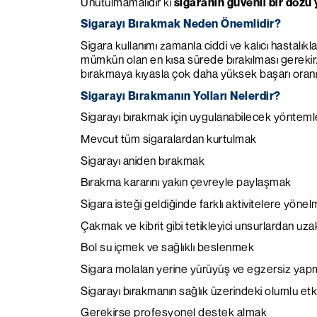
Unutulmamalıdır ki
sigaranın güvenli bir dozu
Sigarayı Bırakmak Neden Önemlidir?
Sigara kullanımı zamanla ciddi ve kalıcı hastalıkla
mümkün olan en kısa sürede bırakılması gerekir.
bırakmaya kıyasla çok daha yüksek başarı oran
Sigarayı Bırakmanın Yolları Nelerdir?
Sigarayı bırakmak için uygulanabilecek yöntemle
Mevcut tüm sigaralardan kurtulmak
Sigarayı aniden bırakmak
Bırakma kararını yakın çevreyle paylaşmak
Sigara isteği geldiğinde farklı aktivitelere yöne
Çakmak ve kibrit gibi tetikleyici unsurlardan uz
Bol su içmek ve sağlıklı beslenmek
Sigara molaları yerine yürüyüş ve egzersiz ya
Sigarayı bırakmanın sağlık üzerindeki olumlu etki
Gerekirse profesyonel destek almak