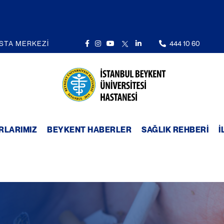
STA MERKEZİ
444 10 60
RLARIMIZ
BEYKENT HABERLER
SAĞLIK REHBERI
İ