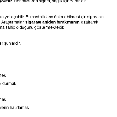
 yoktur
. Her miktarda sigara, sağlık için zararlıdır.
ra yol açabilir. Bu hastalıkların önlenebilmesi için sigaranın
 Araştırmalar,
sigarayı aniden bırakmanın
, azaltarak
ına sahip olduğunu göstermektedir.
r şunlardır:
lmek
ak durmak
pmak
lerini hatırlamak