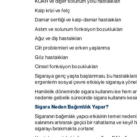
KOAH ve diğer solunum yolu hastalıkları
Kalp krizi ve felç
Damar sertliği ve kalp-damar hastalıkları
Astım ve solunum fonksiyon bozuklukları
Ağız ve diş hastalıkları
Cilt problemleri ve erken yaşlanma
Göz hastalıkları
Cinsel fonksiyon bozuklukları
Sigaraya genç yaşta başlanması, bu hastalıklara 
ergenlerin sosyal çevre etkisiyle sigaraya yönel
Hamilelik döneminde sigara kullanımı ise hem ann
nedenle gebelik sürecinde sigara kullanımı kesin
Sigara Neden Bağımlılık Yapar?
Sigaranın bağımlılık yapıcı etkisinin temel neden
salınımını artırarak geçici bir rahatlama ve keyif 
sigarayı bırakmakta zorlanır.