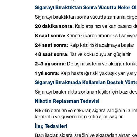
Sigarayı Bıraktıktan Sonra Vücutta Neler O
Sigarayı bıraktıktan sonra vücutta zamanla birço
20 dakika sonra:
Kalp atış hızı ve kan basıncı 
8 saat sonra:
Kandaki karbonmonoksit seviyesi
24 saat sonra:
Kalp krizi riski azalmaya başlar
48 saat sonra:
Tat ve koku duyuları güçlenir
2–3 ay sonra:
Dolaşım sistemi ve akciğer fonksiy
1 yıl sonra:
Kalp hastalığı riski yaklaşık yarı yarıy
Sigarayı Bırakmada Kullanılan Destek Yönt
Sigarayı bırakmakta zorlanan kişiler için bazı de
Nikotin Replasman Tedavisi
Nikotin bantları ve sakızlar, sigara isteğini aza
kontrollü ve güvenli bir nikotin alımı sağlar.
İlaç Tedavileri
Bazı ilaçlar, sigara isteğini ve sigaradan alınan k