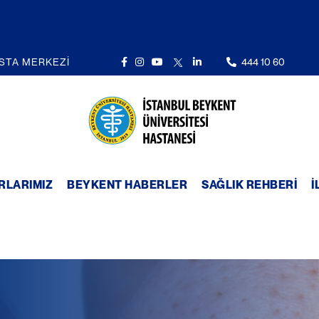
STA MERKEZİ
444 10 60
RLARIMIZ
BEYKENT HABERLER
SAĞLIK REHBERI
İ