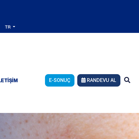
TR
LETIŞIM
E-SONUÇ
RANDEVU AL