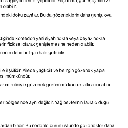
ini sağlayan temel yapılardır. Yaşlanma, güneş ışınları ve
olabilir.
indeki doku zayıflar. Bu da gözeneklerin daha geniş, oval
iktiğinde komedon yani siyah nokta veya beyaz nokta
rin fiziksel olarak genişlemesine neden olabilir.
nüm daha belirgin hale gelebilir.
lişkilidir. Ailede yağlı cilt ve belirgin gözenek yapısı
ması mümkündür.
akım rutiniyle gözenek görünümü kontrol altına alınabilir.
r bölgesinde aynı değildir. Yağ bezlerinin fazla olduğu
lardan biridir. Bu nedenle burun üstünde gözenekler daha