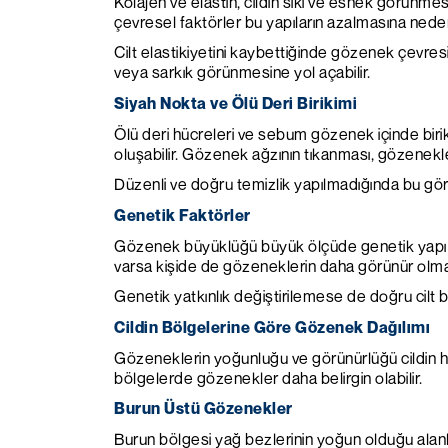
Kolajen ve elastin, cildin sıkı ve esnek görünmes
çevresel faktörler bu yapıların azalmasına neden 
Cilt elastikiyetini kaybettiğinde gözenek çevres
veya sarkık görünmesine yol açabilir.
Siyah Nokta ve Ölü Deri Birikimi
Ölü deri hücreleri ve sebum gözenek içinde bir
oluşabilir. Gözenek ağzının tıkanması, gözenekle
Düzenli ve doğru temizlik yapılmadığında bu görü
Genetik Faktörler
Gözenek büyüklüğü büyük ölçüde genetik yapı ile i
varsa kişide de gözeneklerin daha görünür ol
Genetik yatkınlık değiştirilemese de doğru cilt b
Cildin Bölgelerine Göre Gözenek Dağılımı
Gözeneklerin yoğunluğu ve görünürlüğü cildin he
bölgelerde gözenekler daha belirgin olabilir.
Burun Üstü Gözenekler
Burun bölgesi yağ bezlerinin yoğun olduğu alan