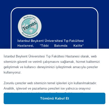
İstanbul Beykent Üniversitesi Tıp Fakültesi
Hastanesi, "Tıbbi Bakımda Kalite"
açısından Temos Uluslararası Sağlık
Hizmetleri Akreditasyon kuruluşu
İstanbul Beykent Üniversitesi Tıp Fakültesi Hastanesi olarak, web
tarafından akredite edilmiştir.
sitemizin güvenli ve verimli çalışmasını sağlamak, hizmet kalitemizi
geliştirmek ve kullanıcı deneyiminizi iyileştirmek amacıyla çerezler
kullanıyoruz.
Zorunlu çerezler web sitemizin temel işlevleri için kullanılmaktadır.
Analitik, işlevsel ve pazarlama çerezleri ise yalnızca onayınız
doğrultusunda etkinleştirilmektedir.
Çerez Politikası
Kapat
Tümünü Kabul Et
Site Son Güncelleme 04.08.2026