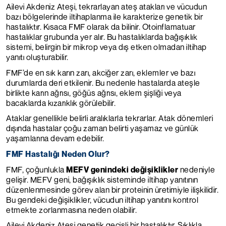
Ailevi Akdeniz Ateşi, tekrarlayan ateş atakları ve vücudun
bazı bölgelerinde iltihaplanma ile karakterize genetik bir
hastalıktır. Kısaca FMF olarak da bilinir. Otoinflamatuar
hastalıklar grubunda yer alır. Bu hastalıklarda bağışıklık
sistemi, belirgin bir mikrop veya dış etken olmadan iltihap
yanıtı oluşturabilir.
FMF’de en sık karın zarı, akciğer zarı, eklemler ve bazı
durumlarda deri etkilenir. Bu nedenle hastalarda ateşle
birlikte karın ağrısı, göğüs ağrısı, eklem şişliği veya
bacaklarda kızarıklık görülebilir.
Ataklar genellikle belirli aralıklarla tekrarlar. Atak dönemleri
dışında hastalar çoğu zaman belirti yaşamaz ve günlük
yaşamlarına devam edebilir.
FMF Hastalığı Neden Olur?
FMF, çoğunlukla
MEFV genindeki değişiklikler
nedeniyle
gelişir. MEFV geni, bağışıklık sisteminde iltihap yanıtının
düzenlenmesinde görev alan bir proteinin üretimiyle ilişkilidir.
Bu gendeki değişiklikler, vücudun iltihap yanıtını kontrol
etmekte zorlanmasına neden olabilir.
Ailevi Akdeniz Ateşi genetik geçişli bir hastalıktır. Sıklıkla