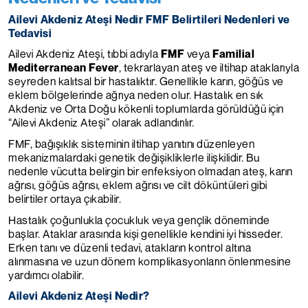
Ailevi Akdeniz Ateşi Nedir FMF Belirtileri Nedenleri ve
Tedavisi
Ailevi Akdeniz Ateşi, tıbbi adıyla
FMF
veya
Familial
Mediterranean Fever
, tekrarlayan ateş ve iltihap ataklarıyla
seyreden kalıtsal bir hastalıktır. Genellikle karın, göğüs ve
eklem bölgelerinde ağrıya neden olur. Hastalık en sık
Akdeniz ve Orta Doğu kökenli toplumlarda görüldüğü için
“Ailevi Akdeniz Ateşi” olarak adlandırılır.
FMF, bağışıklık sisteminin iltihap yanıtını düzenleyen
mekanizmalardaki genetik değişikliklerle ilişkilidir. Bu
nedenle vücutta belirgin bir enfeksiyon olmadan ateş, karın
ağrısı, göğüs ağrısı, eklem ağrısı ve cilt döküntüleri gibi
belirtiler ortaya çıkabilir.
Hastalık çoğunlukla çocukluk veya gençlik döneminde
başlar. Ataklar arasında kişi genellikle kendini iyi hisseder.
Erken tanı ve düzenli tedavi, atakların kontrol altına
alınmasına ve uzun dönem komplikasyonların önlenmesine
yardımcı olabilir.
Ailevi Akdeniz Ateşi Nedir?